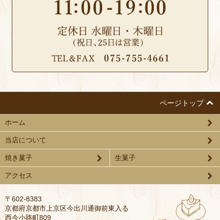
ろしくお願い致します。
2025.01.30
【2月の営業のお知らせ】
2月のお休みは定休日の水曜日と20日木曜日となります。
今後ともアトリエ・ラ・トランキリテをご愛顧のほどよ
ろしくお願い致します。
2024.12.18
【1月の営業のお知らせ】
1月のお休みは8日（水）・15日（水）と22日～29日（8
ページトップ
日間）です。
1月1日（水）は営業致します。
ホーム
営業時間は12月31日～1月4日の営業時間は10時～18時、
5日から通常の営業時間となります。
当店について
今後ともアトリエ・ラ・トランキリテをご愛顧のほどよ
焼き菓子
生菓子
ろしくお願い致します。
2024.11.28
アクセス
【年末年始のお知らせ】
年末年始は休まず営業致します。
〒602-8383
12月31日～1月4日の営業時間は10時～18時となりますの
京都府京都市上京区今出川通御前東入る
でよろしくお願い致します。
西今小路町809