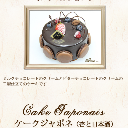
12/28（日）～1/6（火）は通常通り営業させていただき
ます。
12/31（水）～1/4（日）の営業時間につきましては、
10：00～18：00となりますのでご注意ください。年末年
始も営業しておりますので、ぜひお気軽にご利用くださ
い。
2025.11.25
【12月の営業のお知らせ】
12/24（水）・25（木）はクリスマスのため営業させてい
ただきます。
12/26（金）・27（土）は代休をいただきますのでご了承
ください。
営業時間につきましては、12/23・24・25の3日間、10：
00～20：00で営業させていただきます。
ミルクチョコレートのクリームとビターチョコレートのクリームの
通常営業と異なりますのでご注意ください。
二層仕立てのケーキです
2025.10.01
【10月の営業のお知らせ】
10月のお休みは定休日の水曜日・木曜日のみとなりま
す。
今後ともアトリエ・ラ・トランキリテをご愛顧のほどよ
ろしくお願い致します。