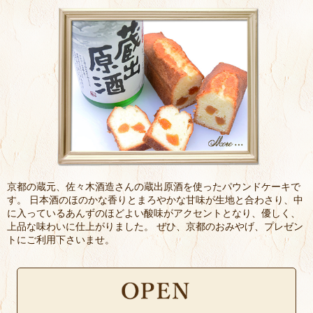
2025.09.01
【店舗移転お知らせ】
9月9日の11時より新店舗にてリニューアルオープン致し
ます。
たくさんのお客様に喜んでいただけるよう気持ち新たに
頑張ってまいりますので、
今後ともアトリエ・ラ・トランキリテをご愛顧のほどよ
ろしくお願い致します。
2025.04.28
【5月の営業のお知らせ】
5月のお休みは定休日の水曜日のみとなります。
今後ともアトリエ・ラ・トランキリテをご愛顧のほどよ
ろしくお願い致します。
京都の蔵元、佐々木酒造さんの蔵出原酒を使ったパウンドケーキで
2025.03.28
す。 日本酒のほのかな香りとまろやかな甘味が生地と合わさり、中
【4月の営業のお知らせ】
に入っているあんずのほどよい酸味がアクセントとなり、優しく、
4月のお休みは定休日の水曜日のみとなります。
上品な味わいに仕上がりました。 ぜひ、京都のおみやげ、プレゼン
今後ともアトリエ・ラ・トランキリテをご愛顧のほどよ
トにご利用下さいませ。
ろしくお願い致します。
2025.02.27
【3月の営業のお知らせ】
3月のお休みは定休日の水曜日のみとなります。
今後ともアトリエ・ラ・トランキリテをご愛顧のほどよ