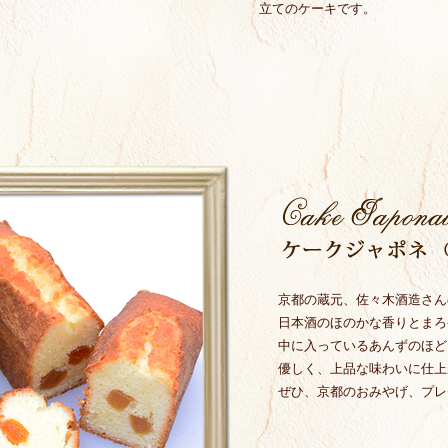
立てのケーキです。
通り営業させていた
時間につきまして
のでご注意くださ
ので、ぜひお気軽
マスのため営業させ
京都の蔵元、佐々木酒造さん
いただきますのでご
日本酒のほのかな香りとまろ
中に入っているあんずのほど
4・25の3日間、
優しく、上品な味わいに仕上
ただきます。
ぜひ、京都のおみやげ、プレ
ください。