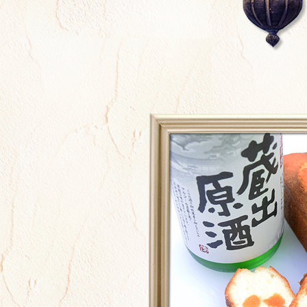
2025.11.25
【年末年始の営業のお知らせ】
12/28（日）～1/6（火）は通常
だきます。
12/31（水）～1/4（日）の営業
は、10：00～18：00となります
い。年末年始も営業しております
にご利用ください。
2025.11.25
【12月の営業のお知らせ】
12/24（水）・25（木）はクリス
ていただきます。
12/26（金）・27（土）は代休を
了承ください。
営業時間につきましては、12/23・2
10：00～20：00で営業させてい
通常営業と異なりますのでご注意
2025.10.01