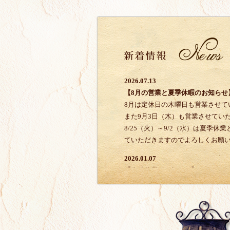
2026.07.13
【8月の営業と夏季休暇のお知らせ
8月は定休日の木曜日も営業させて
また9月3日（木）も営業させてい
8/25（火）～9/2（水）は夏季休
ていただきますのでよろしくお願
2026.01.07
【臨時休業のお知らせ】
1/28（水）～2/4（水）は臨時休
ます。
2/5（木）から通常通り営業させ
で、よろしくお願い致します。